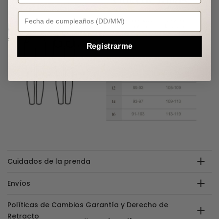
Your Birthday
Registrarme
Cuidados de la prenda
Envíos
Políticas de Cambios Garantía y Derecho de
Retracto