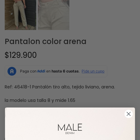
Pantalon color arena
$129.900
Ref: 46418-1 Pantalón tiro alto, tejido liviano, arena.
la modelo usa talla 8 y mide 1.65
Guía de tallas
TALLA:
TALLA6
TALLA6
TALLA8
TALLA10
TALLA12
TALLA14