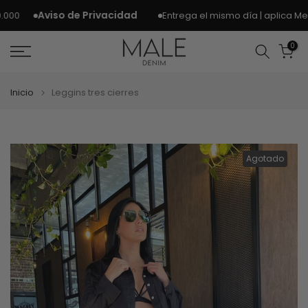
Ir
Aviso de Privacidad
Entrega el mismo día | aplica Medel
00
al
contenido
0
Inicio
Leggins tres cierres
Agotado