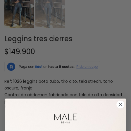
Leggins tres cierres
$149.900
Ref: 1026 leggins bota tubo, tiro alto, tela strech, tono
oscuro, franja
Control de abdomen fabricado con tela de alta densidad
para comprimir y moldear la figura
Guía de tallas
TALLA:
TALLA ÚNICA