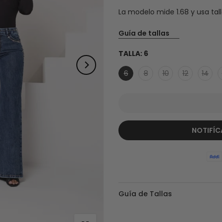
La modelo mide 1.68 y usa tall
Guía de tallas
TALLA:
6
6
8
10
12
14
NOTIFÍC
Guía de Tallas