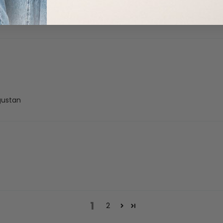
per lindo y se ajusta muy bien al cuerpo. Me encanto y por eso y
gustan
1
2