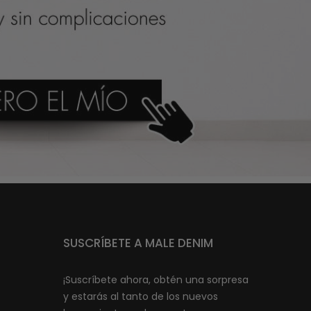
SUSCRÍBETE A MALE DENIM
¡Suscríbete ahora, obtén una sorpresa
y estarás al tanto de los nuevos