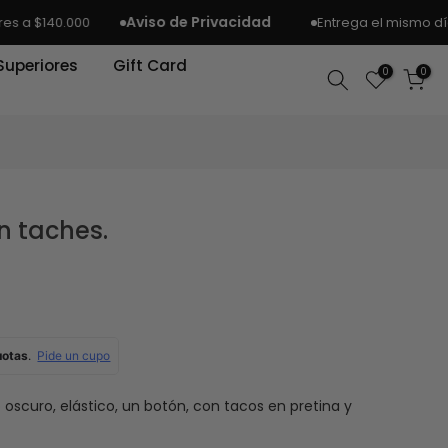
Aviso de Privacidad
Entrega el mismo día | apli
40.000
Superiores
Gift Card
0
0
n taches.
 oscuro, elástico, un botón, con tacos en pretina y