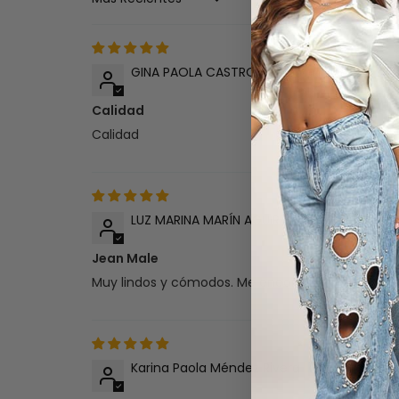
Sort by
GINA PAOLA CASTRO DIAZ
Calidad
Calidad
LUZ MARINA MARÍN AGUIRRE
Jean Male
Muy lindos y cómodos. Me encantaron
Karina Paola Méndez Rivera