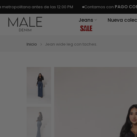
Ir
PAGO CONTRAE
olitana antes de las 12:00 PM
Contamos con
al
Jeans
Nueva colec
contenido
Inicio
Jean wide leg con taches.