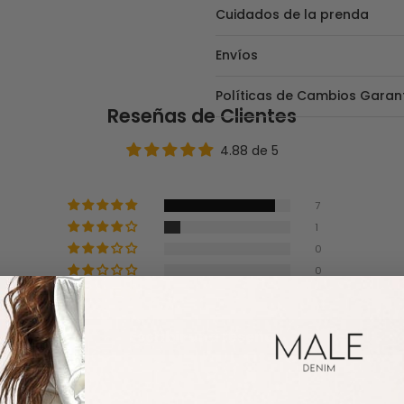
Cuidados de la prenda
Envíos
Políticas de Cambios Garan
Reseñas de Clientes
4.88 de 5
7
1
0
0
0
Escribir una reseña