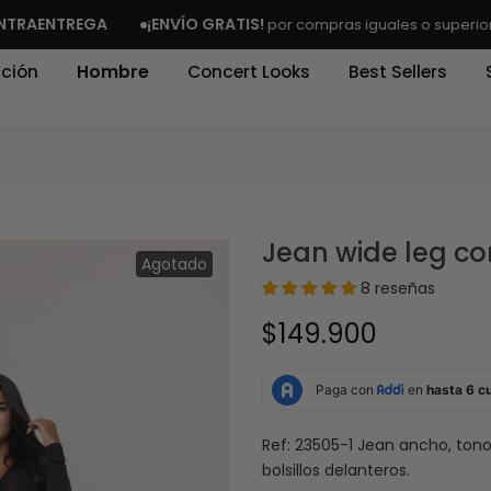
NTREGA
¡ENVÍO GRATIS!
por compras iguales o superiores a $1
ción
Hombre
Concert Looks
Best Sellers
Jean wide leg co
Agotado
8 reseñas
$149.900
Ref: 23505-1 Jean ancho, tono
bolsillos delanteros.