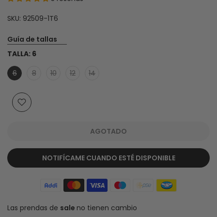
SKU:
92509-1T6
Guía de tallas
TALLA:
6
6
8
10
12
14
AGOTADO
NOTIFÍCAME CUANDO ESTÉ DISPONIBLE
Las prendas de
sale
no tienen cambio