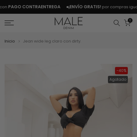
Ir
PAGO CONTRAENTREGA
¡ENVÍO GRATIS!
n
por compras iguales 
al
contenido
0
Inicio
Jean wide leg claro con dirty.
-40%
Agotado