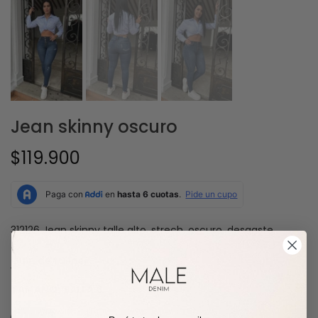
Jean skinny oscuro
$119.900
312126
Jean skinny talle alto, strech, oscuro, desgaste
Guía de tallas
TAMAÑO:
TALLA 6