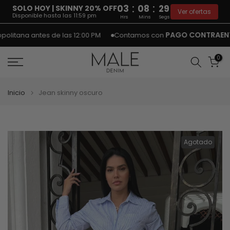
:
:
03
08
29
SOLO HOY | SKINNY 20% OFF
Ver ofertas
Disponible hasta las 11:59 pm
Hrs
Mins
Segs
Ir
PAGO CONTRAENTR
litana antes de las 12:00 PM
Contamos con
al
contenido
0
Inicio
Jean skinny oscuro
Agotado