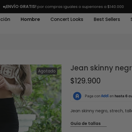
VÍO GRATIS!
Avis
por compras iguales o superiores a $140.000
ción
Hombre
Concert Looks
Best Sellers
Jean skinny neg
Agotado
$129.900
Jean skinny negro, strech, tal
Guía de tallas