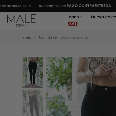
Ir
PAGO CONTRAENTREGA
¡EN
 las 12:00 PM
Contamos con
al
Jeans
Nueva colec
contenido
Inicio
Jean skinny negro con taches