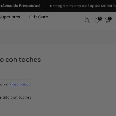
o de Privacidad
Entrega el mismo día | aplica Medellín y áre
Superiores
Gift Card
0
0
ro con taches
le alto con taches