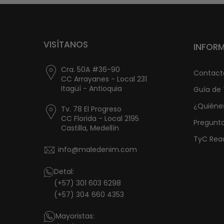
VISÍTANOS
INFOR
Cra. 50A #36-90
Contact
CC Arrayanes - Local 231
Itagüí - Antioquia
Guía de 
¿Quiéne
Tv. 78 El Progreso
CC Florida - Local 2195
Pregunt
Castilla, Medellín
TyC Read
info@maledenim.com
Detal:
(+57) 301 603 6298
(+57) 304 660 4353
Mayoristas: