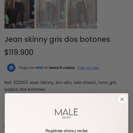
Jean skinny gris dos botones
$119.900
Ref: 322303 Jean Skinny, tiro alto, tela strech, tono gris
basico dos botones
Guía de tallas
TAMAÑO:
TALLA 6
TALLA 6
TALLA 8
TALLA 10
TALLA 12
TALLA 14
Regístrate ahora y recibe