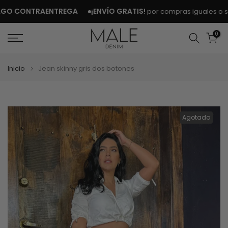
Ir
O CONTRAENTREGA
¡ENVÍO GRATIS!
por compras iguales o sup
al
contenido
0
Inicio
Jean skinny gris dos botones
Agotado