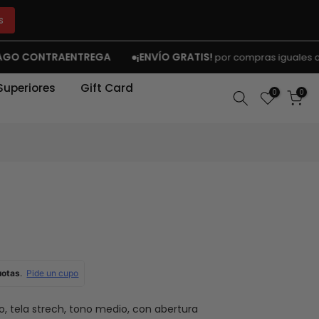
s
CONTRAENTREGA
¡ENVÍO GRATIS!
por compras iguales o super
Superiores
Gift Card
0
0
lto, tela strech, tono medio, con abertura