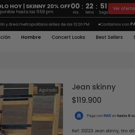
00
22
50
:
:
LO HOY | SKINNY 20% OFF
Ver oferta
ponible hasta las 11:59 pm
Hrs
Mins
Segs
PAGO 
área metropolitana antes de las 12:00 PM
Contamos con
ción
Hombre
Concert Looks
Best Sellers
Jean skinny
Agotado
$119.900
Ref: 312123 Jean skinny, tiro a