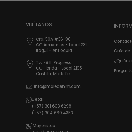
VISÍTANOS
INFOR
Cra. 50A #36-90
Contact
CC Arrayanes - Local 231
Itagüí - Antioquia
Guía de 
¿Quiéne
Tv. 78 El Progreso
CC Florida - Local 2195
Pregunt
Castilla, Medellín
info@maledenim.com
Detal:
(+57) 301 603 6298
(+57) 304 660 4353
Mayoristas: