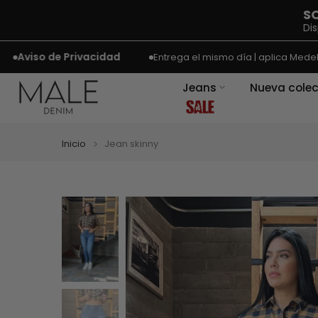
SO
Dis
Ir
viso de Privacidad
Entrega el mismo día | aplica Medellín y 
al
Jeans
Nueva colec
contenido
Inicio
Jean skinny