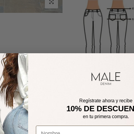
Haz clic para ampliar
Regístrate ahora y recibe
10% DE DESCUE
Cuidados de la prenda
en tu primera compra.
Envíos