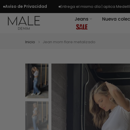
Ir
iso de Privacidad
Entrega el mismo día | aplica Medellín y á
al
Jeans
Nueva colec
contenido
Inicio
Jean mom flare metalizado