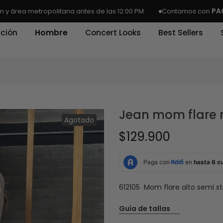
PAGO C
rea metropolitana antes de las 12:00 PM
Contamos con
ción
Hombre
Concert Looks
Best Sellers
Jean mom flare 
Agotado
$129.900
612105 Mom flare alto semi s
Guía de tallas