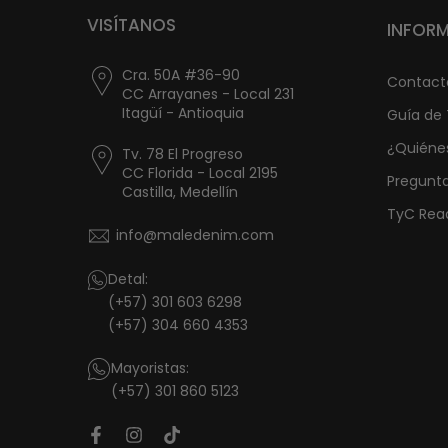
VISÍTANOS
INFOR
Cra. 50A #36-90
Contact
CC Arrayanes - Local 231
Itagüí - Antioquia
Guía de 
¿Quiéne
Tv. 78 El Progreso
CC Florida - Local 2195
Pregunt
Castilla, Medellín
TyC Read
info@maledenim.com
Detal:
(+57) 301 603 6298
(+57) 304 660 4353
Mayoristas:
(+57) 301 860 5123