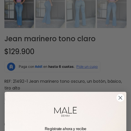
Jean marinero tono claro
$129.900
REF: 21492-1 Jean marinero tono oscuro, un botón, básico,
tiro alto
Guía de tallas
TAMAÑO:
TALLA 6
TALLA 6
TALLA 8
TALLA 10
TALLA 12
TALLA 14
Regístrate ahora y recibe