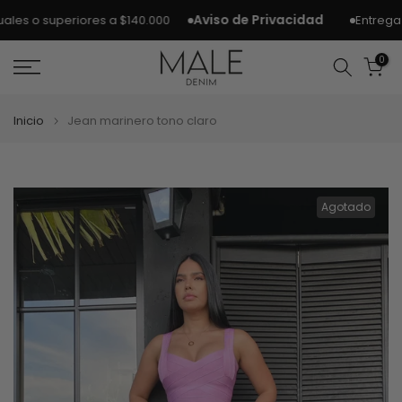
Ir
Aviso de Privacidad
Entrega el
s o superiores a $140.000
al
contenido
0
Inicio
Jean marinero tono claro
Agotado