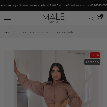
Ir
PAGO CONT
 metropolitana antes de las 12:00 PM
Contamos con
al
contenido
0
Inicio
Jean bota recta con detalle en bota.
-20%
Agotado