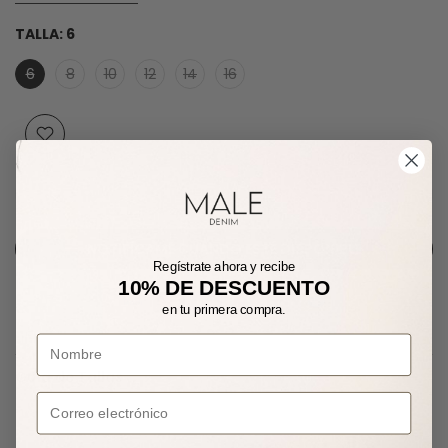
TALLA:
6
6
8
10
12
14
16
AGOTADO
NOTIFÍCAME CUANDO ESTÉ DISPONIBLE
Regístrate ahora y recibe
10% DE DESCUENTO
en tu primera compra.
Guía de Tallas
Correo electrónico