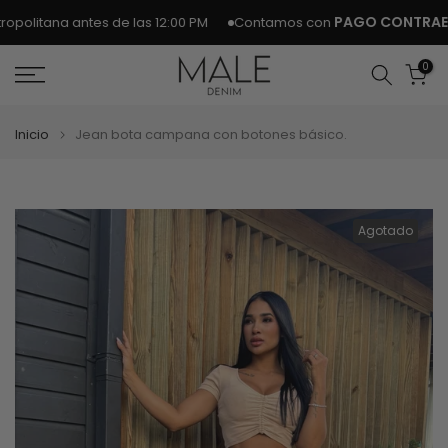
Ir
PAGO CONTRAENT
olitana antes de las 12:00 PM
Contamos con
al
contenido
0
Inicio
Jean bota campana con botones básico.
Agotado