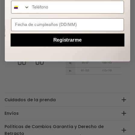
Your Birthday
Registrarme
Cuidados de la prenda
Envíos
Políticas de Cambios Garantía y Derecho de
Retracto