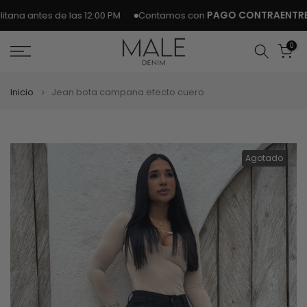
Ir
PAGO CONTRAENTREG
na antes de las 12:00 PM
Contamos con
al
contenido
0
Inicio
Jean bota campana efecto cuero
Agotado