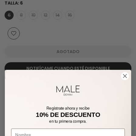
TALLA:
6
6
8
10
12
14
16
AGOTADO
NOTIFÍCAME CUANDO ESTÉ DISPONIBLE
Guía de Tallas
Regístrate ahora y recibe
10% DE DESCUENTO
en tu primera compra.