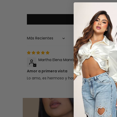
Sort by
Martha Elena Manrique Rojas
Amor a primera vista
Lo amo, es hermoso y horma genial.