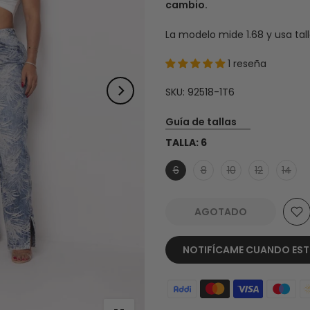
cambio.
La modelo mide 1.68 y usa tall
1 reseña
SKU:
92518-1T6
Guía de tallas
TALLA:
6
6
8
10
12
14
AGOTADO
NOTIFÍCAME CUANDO ESTÉ