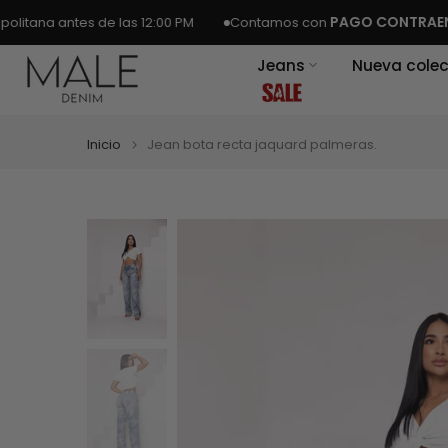
Ir
PAGO CONTRAENTREGA
tes de las 12:00 PM
Contamos con
al
Jeans
Nueva colec
contenido
Inicio
Jean bota recta jaquard palmeras.