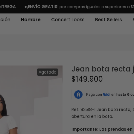
¡ENVÍO GRATIS!
por compras iguales o superiores a $140.000
ción
Hombre
Concert Looks
Best Sellers
Jean bota recta
Agotado
$149.900
Ref: 92518-1 Jean bota recta, 
abertura en la bota.
Importante: Las prendas en 