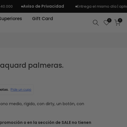
Aviso de Privacidad
Entrega el mismo día | aplica Medellí
Superiores
Gift Card
0
0
 jaquard palmeras.
tono medio, rígido, con dirty, un botón, con
promoción o en la sección de SALE no tienen